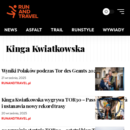
NEWS
ASFALT
TRAIL
RUNSTYLE
WYWIADY
Kinga Kwiatkowska
Wyniki Polaków podczas Tor des Geants 2025
21 września, 2025
RUNANDTRAVEL.pl
Kinga Kwiatkowska wygrywa TOR30 – Passage au Malatrà
i ustanawia nowy rekord trasy
20 września, 2025
RUNANDTRAVEL.pl