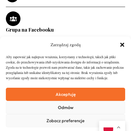
Grupa na Facebooku
Zarządzaj zgodą
Aby zapewnić jak najlepsze wrażenia, korzystamy z technologii, takich jak pliki
cookie, do przechowywania i/lub uzyskiwania dostępu do informacji o urządzeniu.
Zgoda na te technologie pozwoli nam przetwarzać dane, takie jak zachowanie podczas
przeglądania lub unikalne identyfikatory na tej stronie. Brak wyrażenia zgody lub
wycofanie zgody może niekorzystnie wpłynąć na niektóre cechy i funkcje.
runandtravel.pl - wszelkie prawa zastrzeżone
News
O nas
Akceptuję
Asfalt
Zostań Patronem
Odmów
Trail
Kontakt
Wywiady
Newsletter
Zobacz preferencje
RunStyle
Polityka prywatności