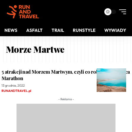
NEWS
ASFALT
TRAIL
RUNSTYLE
WYWIADY
Morze Martwe
5 atrakcji nad Morzem Martwym, czyli co robić po Dead Sea
Marathon
13 grudnia, 2022
RUNANDTRAVEL.pl
- Reklama -