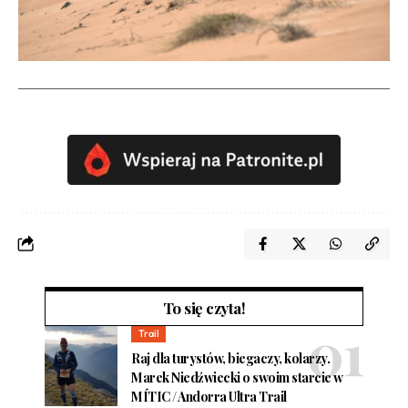
To się czyta!
Trail
Raj dla turystów, biegaczy, kolarzy.
Marek Niedźwiecki o swoim starcie w
MÍTIC / Andorra Ultra Trail