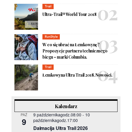
Trail
Ultra-Trail® World Tour 2018
RunStyle
W co się ubrać na Łemkowynę?
Propozycje partnera technicznego
biegu – marki Columbia.
Trail
Łemkowyna Ultra Trail 2018. Nowości.
Kalendarz
9 październikagodz.08:00
-
10
PAŹ
9
październikagodz.17:00
Dalmacija Ultra Trail 2026