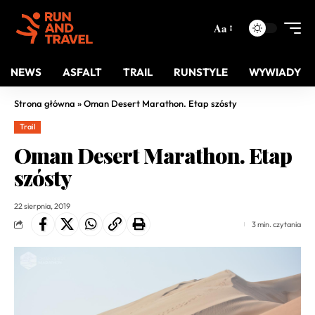
Aa
NEWS
ASFALT
TRAIL
RUNSTYLE
WYWIADY
Strona główna
»
Oman Desert Marathon. Etap szósty
Trail
Oman Desert Marathon. Etap
szósty
22 sierpnia, 2019
3 min. czytania