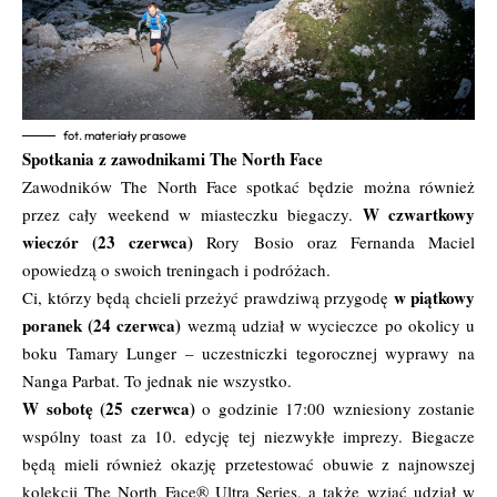
fot. materiały prasowe
Spotkania z zawodnikami The North Face
Zawodników The North Face spotkać będzie można również
W czwartkowy
przez cały weekend w miasteczku biegaczy.
wieczór (23 czerwca)
Rory Bosio oraz Fernanda Maciel
opowiedzą o swoich treningach i podróżach.
w piątkowy
Ci, którzy będą chcieli przeżyć prawdziwą przygodę
poranek (24 czerwca)
wezmą udział w wycieczce po okolicy u
boku Tamary Lunger – uczestniczki tegorocznej wyprawy na
Nanga Parbat. To jednak nie wszystko.
W sobotę (25 czerwca)
o godzinie 17:00 wzniesiony zostanie
wspólny toast za 10. edycję tej niezwykłe imprezy. Biegacze
będą mieli również okazję przetestować obuwie z najnowszej
kolekcji The North Face® Ultra Series, a także wziąć udział w