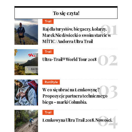
To się czyta!
Trail
Raj dla turystów, biegaczy, kolarzy.
Marek Niedźwiecki o swoim starcie w
MÍTIC / Andorra Ultra Trail
Trail
Ultra-Trail® World Tour 2018
RunStyle
W co się ubrać na Łemkowynę?
Propozycje partnera technicznego
biegu – marki Columbia.
Trail
Łemkowyna Ultra Trail 2018. Nowości.