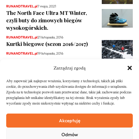
RUNANDTRAVEL.pl
7 maja, 2021
The North Face Ultra MT Winter,
czyli buty do zimowych biegów
wysokogórskich.
RUNANDTRAVEL.pl
21 listopada, 2016
Kurtki biegowe (sezon 2016/2017)
RUNANDTRAVEL.pl
19 listopada, 2016
Zarządzaj zgodą
Aby zapewnić jak najlepsze wrażenia, korzystamy z technologii, takich jak pliki
cookie, do przechowywania i/lub uzyskiwania dostępu do informacji o urządzeniu.
Zgoda na te technologie pozwoli nam przetwarzać dane, takie jak zachowanie podczas
przeglądania lub unikalne identyfikatory na tej stronie. Brak wyrażenia zgody lub
wycofanie zgody może niekorzystnie wpłynąć na niektóre cechy i funkcje.
runandtravel.pl - wszelkie prawa zastrzeżone
News
O nas
Akceptuję
Asfalt
Zostań Patronem
Odmów
Trail
Kontakt