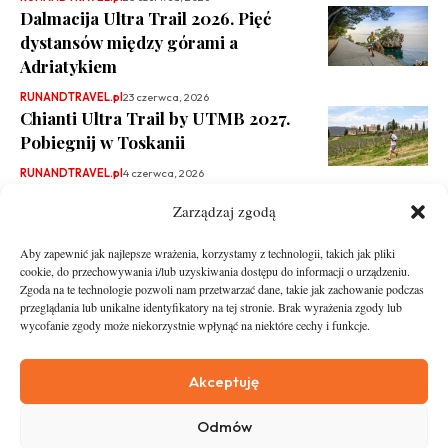
Dalmacija Ultra Trail 2026. Pięć
dystansów między górami a
Adriatykiem
RUNANDTRAVEL.pl
23 czerwca, 2026
Chianti Ultra Trail by UTMB 2027.
Pobiegnij w Toskanii
RUNANDTRAVEL.pl
4 czerwca, 2026
Zarządzaj zgodą
Aby zapewnić jak najlepsze wrażenia, korzystamy z technologii, takich jak pliki
cookie, do przechowywania i/lub uzyskiwania dostępu do informacji o urządzeniu.
Zgoda na te technologie pozwoli nam przetwarzać dane, takie jak zachowanie podczas
przeglądania lub unikalne identyfikatory na tej stronie. Brak wyrażenia zgody lub
wycofanie zgody może niekorzystnie wpłynąć na niektóre cechy i funkcje.
runandtravel.pl - wszelkie prawa zastrzeżone
News
O nas
Akceptuję
Asfalt
Zostań Patronem
Odmów
Trail
Kontakt