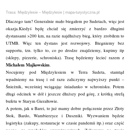
Trasa: Międzylesie – Międzylesie | mapa-turystyczna.pl
Dlaczego tam? Generalnie mało biegałem po Sudetach, więc jest
okazja.Kiedyś będę chciał się zmierzyć z bardzo długimi
dystansami >200 km, na razie najdłuższy bieg, który zrobiłem to
UTMB. Więc ten dystans jest rozwojowy. Biegniemy bez
supportu, tzn. tylko to, co po drodze znajdziemy, kupimy itp
(sklepy, pizzerie, schroniska). Trasę będziemy lecieć razem z
Michałem Majkowskim
.
Nocujemy pod Międzylesiem w Terra Sudeta, stamtąd
wpadniemy na trasę i od razu zaliczymy najwyższy punkt –
Śnieżnik, wcześniej wciągając śniadanko w schronisku. Potem
długi odcinek w dół i jeszcze dłuższy pod górę, z krótką strefą
bufetu w Starym Gierałtowie.
A potem, jak u Barei, to już mamy dobre połączenie przez Złoty
Stok, Bardo, Wambierzyce i Duszniki. Wyzwaniem będzie
logistyka (zakupy, restauracje w czasie pandemii itp.) oraz część
nocna, ze względów aprowizacyjnych. Zaliczymy po trasie