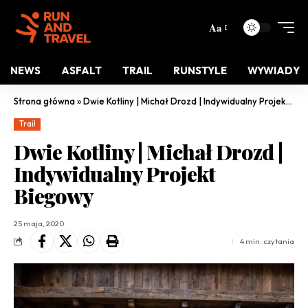
Aa
NEWS
ASFALT
TRAIL
RUNSTYLE
WYWIADY
Strona główna
»
Dwie Kotliny | Michał Drozd | Indywidualny Projekt Biegowy
Trail
Dwie Kotliny | Michał Drozd |
Indywidualny Projekt
Biegowy
25 maja, 2020
4 min. czytania