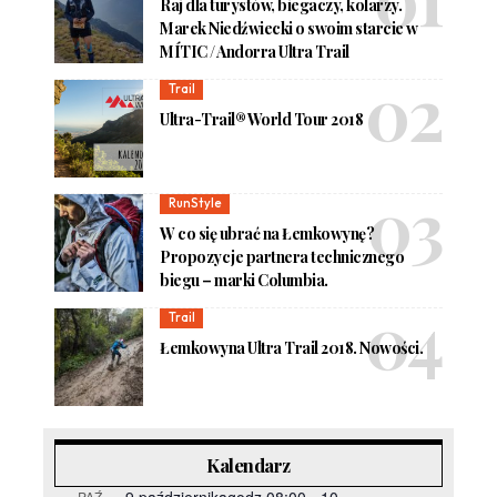
Raj dla turystów, biegaczy, kolarzy.
Marek Niedźwiecki o swoim starcie w
MÍTIC / Andorra Ultra Trail
Trail
Ultra-Trail® World Tour 2018
RunStyle
W co się ubrać na Łemkowynę?
Propozycje partnera technicznego
biegu – marki Columbia.
Trail
Łemkowyna Ultra Trail 2018. Nowości.
Kalendarz
PAŹ