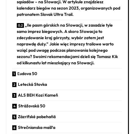
sąsiadów – na Słowacji. W artykule znajdziesz
kalendarz biegów na sezon 2023, organizowanych pod
patronatem Slovak Ultra Trail.
„Ile pasm górskich na Słowacji, w zasadzie tyle
samo imprez biegowych. A skoro Słowacja to
zdecydowanie kraj górzysty, wybór zatem jest
naprawdę duży.” Jakie więc imprezy trailowe warto
wziąć pod uwagę podczas planowania kolejnego
sezonu? Swoimi rekomendacjami dzieli się Tomasz Kik
od kilkunastu lat mieszkający na Słowacji.
Ľudova 50
Letecká Stovka
ALS BEH Kozi Kameň
Strážovská 50
Zázrifské pobehaňä
Strečnianska mašľa