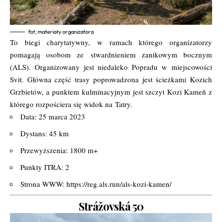
fot, materiały organizatora
To biegi charytatywny, w ramach którego organizatorzy
pomagają osobom ze
stwardnieniem zanikowym bocznym
(ALS). Organizowany jest niedaleko Popradu w
miejscowości
Svit. Główna część trasy poprowadzona jest ścieżkami Kozich
Grzbietów, a
punktem kulminacyjnym jest szczyt Kozi Kameň z
którego rozpościera się widok na
Tatry.
Data: 25 marca 2023
Dystans: 45 km
Przewyższenia: 1800 m+
Punkty ITRA: 2
Strona WWW:
https://reg.als.run/als-kozi-kamen/
Strážovská 50