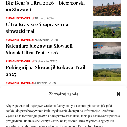
Big Bear’s Ultra 2026 – bieg górski
na Słowacji
RUNANDTRAVEL.pl
30 maja, 2026
Ultra Kras 2026 zaprasza na
słowacki trail
RUNANDTRAVEL.pl
28 stycznia, 2026
Kalendarz biegów na Słowacji –
Slovak Ultra Trail 2026
RUNANDTRAVEL.pl
12 stycznia, 2026
Pobiegnij na Słowacji! Kokava Trail
2025
RUNANDTRAVEL.pl
8 sierpnia, 2025
Zarządzaj zgodą
Aby zapewnić jak najlepsze wrażenia, korzystamy z technologii, takich jak pliki
cookie, do przechowywania i/lub uzyskiwania dostępu do informacji o urządzeniu.
Zgoda na te technologie pozwoli nam przetwarzać dane, takie jak zachowanie podczas
przeglądania lub unikalne identyfikatory na tej stronie. Brak wyrażenia zgody lub
wycofanie zgody może niekorzystnie wpłynąć na niektóre cechy i funkcje.