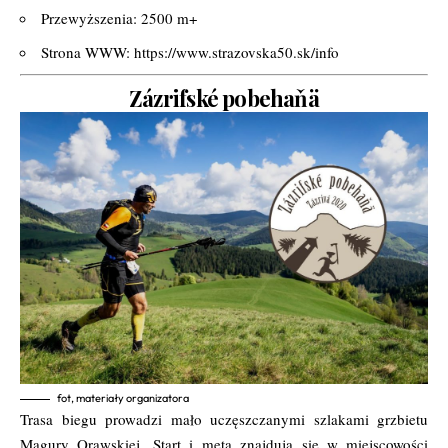
Przewyższenia: 2500 m+
Strona WWW:
https://www.strazovska50.sk/info
Zázrifské pobehaňä
fot, materiały organizatora
Trasa biegu prowadzi mało uczęszczanymi szlakami grzbietu
Magury Orawskiej. Start i
metą znajdują się w miejscowości