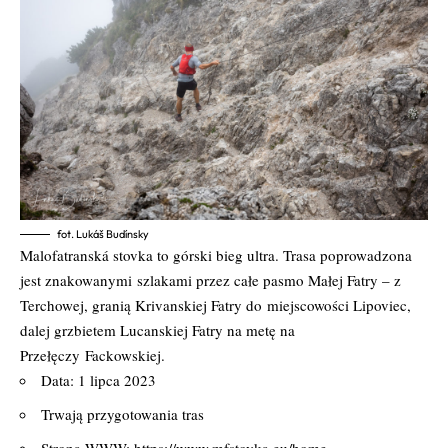
fot. Lukáš Budínsky
Malofatranská stovka to górski bieg ultra. Trasa poprowadzona
jest znakowanymi
szlakami przez całe pasmo Małej Fatry – z
Terchowej, granią Krivanskiej Fatry do
miejscowości Lipoviec,
dalej grzbietem Lucanskiej Fatry na metę na
Przełęczy
Fackowskiej.
Data: 1 lipca 2023
Trwają przygotowania tras
Strona WWW:
https://www.mfstovka.eu/home