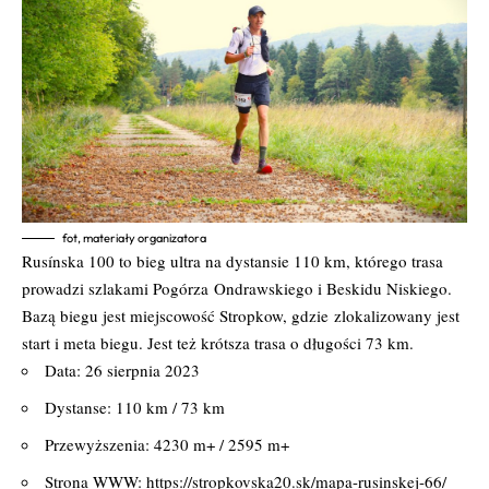
fot, materiały organizatora
Rusínska 100 to bieg ultra na dystansie 110 km, którego trasa
prowadzi szlakami Pogórza
Ondrawskiego i Beskidu Niskiego.
Bazą biegu jest miejscowość Stropkow, gdzie
zlokalizowany jest
start i meta biegu. Jest też krótsza trasa o długości 73 km.
Data: 26 sierpnia 2023
Dystanse: 110 km / 73 km
Przewyższenia: 4230 m+ / 2595 m+
Strona WWW:
https://stropkovska20.sk/mapa-rusinskej-66/