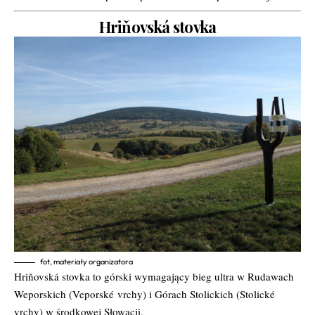
Hriňovská stovka
fot, materiały organizatora
Hriňovská stovka to górski wymagający bieg ultra w Rudawach
Weporskich (Veporské
vrchy) i Górach Stolickich (Stolické
vrchy) w środkowej Słowacji.