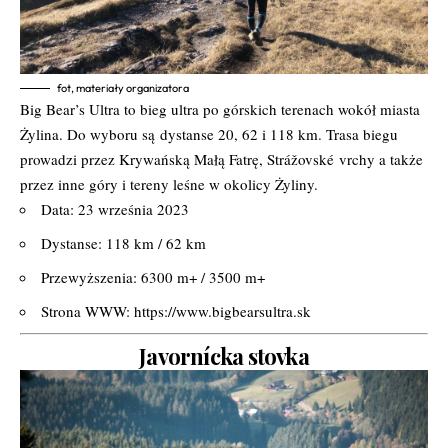
fot, materiały organizatora
Big Bear’s Ultra to bieg ultra po górskich terenach wokół miasta
Żylina. Do wyboru są
dystanse 20, 62 i 118 km. Trasa biegu
prowadzi przez Krywańską Małą Fatrę, Strážovské
vrchy a także
przez inne góry i tereny leśne w okolicy Żyliny.
Data: 23 września 2023
Dystanse: 118 km / 62 km
Przewyższenia: 6300 m+ / 3500 m+
Strona WWW:
https://www.bigbearsultra.sk
Javornícka stovka