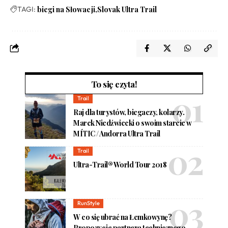
TAGI:
biegi na Słowacji
Slovak Ultra Trail
To się czyta!
Trail
Raj dla turystów, biegaczy, kolarzy.
Marek Niedźwiecki o swoim starcie w
MÍTIC / Andorra Ultra Trail
Trail
Ultra-Trail® World Tour 2018
RunStyle
W co się ubrać na Łemkowynę?
Propozycje partnera technicznego