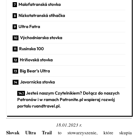
Malofatranská stovka
Nízkotatranská stíhačka
Ultra Fatra
Východniarska stovka
Rusínska 100
Hriňovská stovka
Big Bear’s Ultra
Javornícka stovka
Jesteś naszym Czytelnikiem? Dołącz do naszych
Patronów i w ramach Patronite.pl wspieraj rozwój
portalu ruandtravel.pl.
18.01.2023 r.
Slovak Ultra Trail
to stowarzyszenie, które skupia