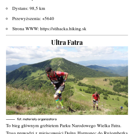
Dystans: 98,5 km
Przewyższenia: +5640
Strona WWW:
https://stihacka.hiking.sk
Ultra Fatra
fot. materiały organizatora
To bieg głównym grzbietem Parku Narodowego Wielka Fatra.
Trasa prowadzi z
miejscowości Dolny Harmanec do Rużomberka