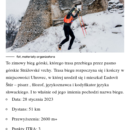
fot, materiały organizatora
To zimowy bieg górski, którego trasa przebiega przez pasmo
górskie Strážovské vrchy.
Trasa biegu rozpoczyna się i kończy w
miejscowości Uhrovec, w której urodził się i mieszkał
Ľudovít
Štúr – pisarz , filozof, językoznawca i kodyfikator języka
słowackiego. I to właśnie od jego
imienia pochodzi nazwa biegu.
Data: 28 stycznia 2023
Dystans: 51 km
Przewyższenia: 2600 m+
Punkty ITRA: 3