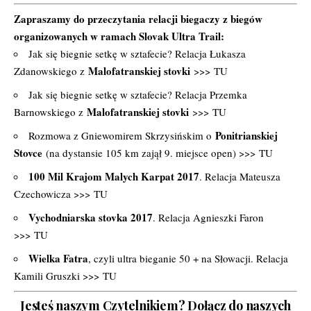
Zapraszamy do przeczytania relacji biegaczy z biegów
organizowanych w ramach Slovak Ultra Trail:
Jak się biegnie setkę w sztafecie? Relacja Łukasza
Malofatranskiej stovki
Zdanowskiego z
>>>
TU
Jak się biegnie setkę w sztafecie? Relacja Przemka
Malofatranskiej stovki
Barnowskiego z
>>>
TU
Ponitrianskiej
Rozmowa z Gniewomirem Skrzysińskim o
Stovce
(na dystansie 105 km zajął 9. miejsce open) >>>
TU
100 Mil Krajom Malych Karpat 2017
. Relacja Mateusza
Czechowicza >>>
TU
Vychodniarska stovka 2017
. Relacja Agnieszki Faron
>>>
TU
Wielka Fatra
, czyli ultra bieganie 50 + na Słowacji. Relacja
Kamili Gruszki >>>
TU
Jesteś naszym Czytelnikiem? Dołącz do naszych