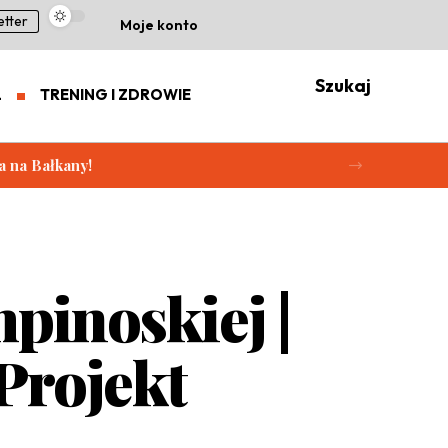
etter
Moje konto
Szukaj
L
TRENING I ZDROWIE
a na Bałkany!
pinoskiej |
Projekt