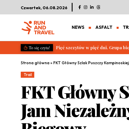
Czwartek, 06.08.2026
NEWS
ASFALT
TR
Pięć szczytów w pięć dni. Grupa b
To się czyta!
Strona główna
»
FKT Główny Szlak Puszczy Kampinoskiej 
Trail
FKT Główny Sz
Jam Niezależn
Biegowy