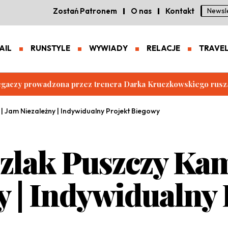
Zostań Patronem
O nas
Kontakt
Newsl
AIL
RUNSTYLE
WYWIADY
RELACJE
TRAVE
iegaczy prowadzona przez trenera Darka Kruczkowskiego rusz
| Jam Niezależny | Indywidualny Projekt Biegowy
lak Puszczy Kam
y | Indywidualny 