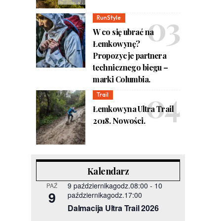
RunStyle
W co się ubrać na
Łemkowynę?
Propozycje partnera
technicznego biegu –
marki Columbia.
Trail
Łemkowyna Ultra Trail
2018. Nowości.
Kalendarz
9 październikagodz.08:00
-
10
PAŹ
9
październikagodz.17:00
Dalmacija Ultra Trail 2026