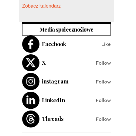
Zobacz kalendarz
Media społecznośiowe
Facebook
Like
X
Follow
instagram
Follow
LinkedIn
Follow
Threads
Follow