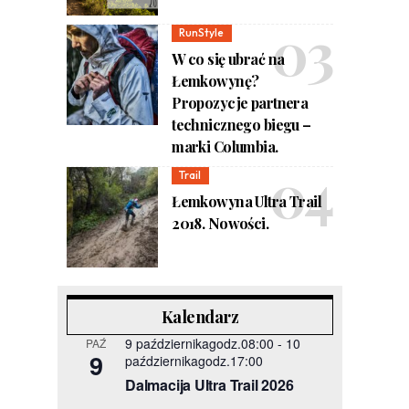
RunStyle
W co się ubrać na
Łemkowynę?
Propozycje partnera
technicznego biegu –
marki Columbia.
Trail
Łemkowyna Ultra Trail
2018. Nowości.
Kalendarz
9 październikagodz.08:00
-
10
PAŹ
9
październikagodz.17:00
Dalmacija Ultra Trail 2026