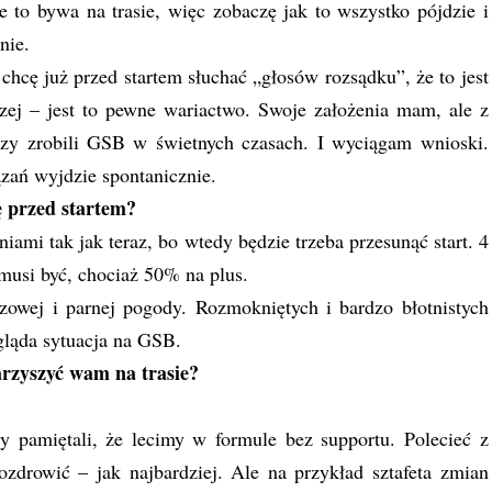
e to bywa na trasie, więc zobaczę jak to wszystko pójdzie i
nie.
 chcę już przed startem słuchać „głosów rozsądku”, że to jest
czej – jest to pewne wariactwo. Swoje założenia mam, ale z
órzy zrobili GSB w świetnych czasach. I wyciągam wnioski.
zań wyjdzie spontanicznie.
ę przed startem?
iami tak jak teraz, bo wtedy będzie trzeba przesunąć start. 4
usi być, chociaż 50% na plus.
zowej i parnej pogody. Rozmokniętych i bardzo błotnistych
gląda sytuacja na GSB.
rzyszyć wam na trasie?
 pamiętali, że lecimy w formule bez supportu. Polecieć z
ozdrowić – jak najbardziej. Ale na przykład sztafeta zmian