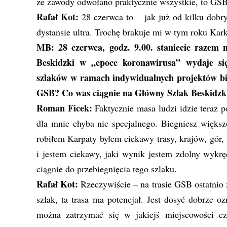
że zawody odwołano praktycznie wszystkie, to GSB
Rafał Kot:
28 czerwca to – jak już od kilku dobryc
dystansie ultra. Trochę brakuje mi w tym roku Kar
MB: 28 czerwca, godz. 9.00. staniecie razem 
Beskidzki w „epoce koronawirusa” wydaje się
szlaków w ramach indywidualnych projektów b
GSB? Co was ciągnie na Główny Szlak Beskidzk
Roman Ficek:
Faktycznie masa ludzi idzie tera
dla mnie chyba nic specjalnego. Biegniesz większ
robiłem Karpaty byłem ciekawy trasy, krajów, gór, b
i jestem ciekawy, jaki wynik jestem zdolny wykrę
ciągnie do przebiegnięcia tego szlaku.
Rafał Kot:
Rzeczywiście – na trasie GSB ostatnio 
szlak, ta trasa ma potencjał. Jest dosyć dobrze o
można zatrzymać się w jakiejś miejscowości czy