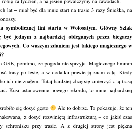
 robię za tydzień, a na jesień powalczymy na zawodach.
h lat – miał być dla mnie start na trasie 3 razy Śnieżka, na
konoszy.
na symbolicznej lini startu w Wołosatym. Główny Szlak
 być jednym z najbardziej obleganych przez biegaczy
iegowych. Co waszym zdaniem jest takiego magicznego w
i?
z po GSB, pomimo, że pogoda nie sprzyja. Magicznego hmmm
ość trasy po lesie, a w dodatku prawie ją znam całą. Kiedy
o ich nie znałem. Tutaj bardziej chcę się zmierzyć z tą trasą
cić. Kusi ustanowienie nowego rekordu, to mnie najbardziej
zrobiło się dosyć gęsto
Ale to dobrze. To pokazuje, że ten
znakowana, z dosyć rozwiniętą infrastrukturą – co jakiś czas
 schronisku przy trasie. A z drugiej strony jest piękna