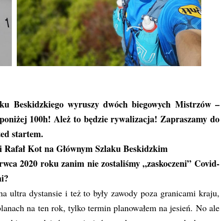
aku Beskidzkiego wyruszy dwóch biegowych Mistrzów –
oniżej 100h! Ależ to będzie rywalizacja! Zapraszamy do
ed startem.
i
Rafał Kot
na Głównym Szlaku Beskidzkim
erwca 2020 roku zanim nie zostaliśmy „zaskoczeni” Covid-
mi?
ultra dystansie i też to były zawody poza granicami kraju,
nach na ten rok, tylko termin planowałem na jesień. No ale