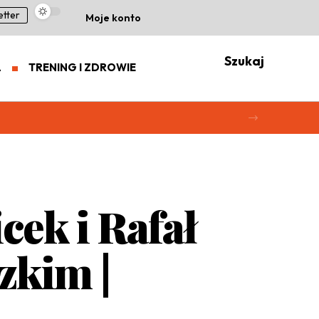
etter
Moje konto
Szukaj
L
TRENING I ZDROWIE
ek i Rafał
zkim |