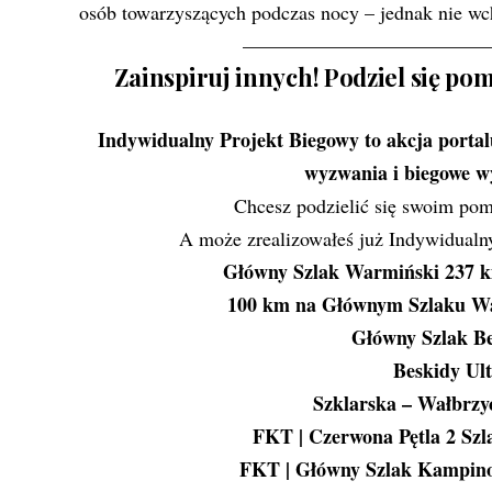
osób towarzyszących podczas nocy – jednak nie wc
————————————
Zainspiruj innych! Podziel się p
Indywidualny Projekt Biegowy to akcja porta
wyzwania i biegowe wy
Chcesz podzielić się swoim po
A może zrealizowałeś już Indywidualny
Główny Szlak Warmiński 237 
100 km na Głównym Szlaku W
Główny Szlak Be
Beskidy Ult
Szklarska – Wałbrz
FKT | Czerwona Pętla 2 Sz
FKT | Główny Szlak Kampino