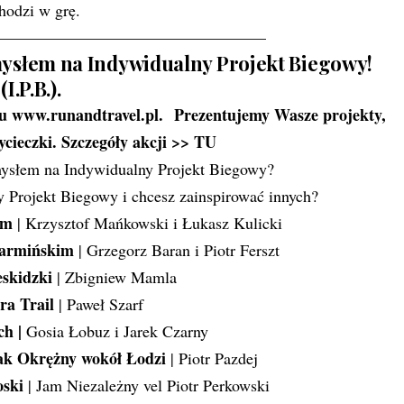
hodzi w grę.
—————————————————
omysłem na Indywidualny Projekt Biegowy!
(I.P.B.).
lu
www.runandtravel.pl.
Prezentujemy Wasze projekty,
cieczki. Szczegóły akcji >>
TU
mysłem na Indywidualny Projekt Biegowy?
 Projekt Biegowy i chcesz zainspirować innych?
km
| Krzysztof Mańkowski i Łukasz Kulicki
armińskim
| Grzegorz Baran i Piotr Ferszt
skidzki
| Zbigniew Mamla
ra Trail
| Paweł Szarf
ych
|
Gosia Łobuz i Jarek Czarny
lak Okrężny wokół Łodzi
| Piotr Pazdej
ski
| Jam Niezależny vel Piotr Perkowski