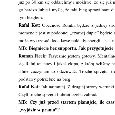
już po 30 km się oddzielimy i możliwe, że się już n
go bardzo lubię i myślę, że taki bieg sprawi nam d
tym biegiem.
Rafał Kot:
Obecność Romka będzie z jednej str
momencie jest w podobnej „czarnej dupie” będzie
może wykrzesać dodatkowe pokłady energii – jak n
MB: Biegniecie bez supportu. Jak przygotujecie s
Roman Ficek:
Fizycznie jestem gotowy. Mentalnie
się Rafał tej nocy i jakaś ekipa, z którą szliśmy
silnie zaczynam to odczuwać. Trochę sprzętu, tro
podstawy potrzebne na bieg.
Rafał Kot:
Jak najmniej. Z drugiej strony warunki
Czyli trochę sprzętu i ubrań trzeba zabrać.
MB: Czy już przed startem planujcie, ile czas
„wyjdzie w praniu”?