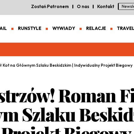
Zostań Patronem
O nas
Kontakt
Newsl
AIL
RUNSTYLE
WYWIADY
RELACJE
TRAVE
eneracja zaawansowanych butów trailowych
ł Kot na Głównym Szlaku Beskidzkim | Indywidualny Projekt Biegowy
trzów! Roman Fic
m Szlaku Beskid
 Projekt Biegowy