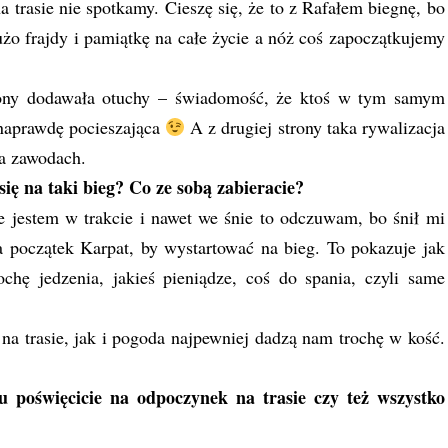
a trasie nie spotkamy. Cieszę się, że to z Rafałem biegnę, bo
użo frajdy i pamiątkę na całe życie a nóż coś zapoczątkujemy
ony dodawała otuchy – świadomość, że ktoś w tym samym
 naprawdę pocieszająca
A z drugiej strony taka rywalizacja
a zawodach.
ię na taki bieg? Co ze sobą zabieracie?
 jestem w trakcie i nawet we śnie to odczuwam, bo śnił mi
 na początek Karpat, by wystartować na bieg. To pokazuje jak
chę jedzenia, jakieś pieniądze, coś do spania, czyli same
 na trasie, jak i pogoda najpewniej dadzą nam trochę w kość.
u poświęcicie na odpoczynek na trasie czy też wszystko