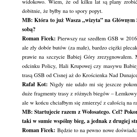
widokowo. Wiem, że od kilku lat są plany zrob
dobitnie, że byłby na to spory popyt.
MB: Która to już Wasza „wizyta” na Głównym 
sobą?
Roman Ficek:
Pierwszy raz szedłem GSB w 2016 
ale zły dobór butów (za małe), bardzo ciężki plec
prawie na szczycie Babiej Góry zrezygnowałem. 
odcinku Policy, Hali Krupowej czy masywu Babie
trasą GSB od Cisnej aż do Krościenka Nad Dunajc
Rafał Kot:
Nigdy nie udało mi się jeszcze pok
duże fragmenty trasy z różnych biegów – Łemkowy
ale w końcu chciałbym się zmierzyć z całością na r
MB: Startujecie razem z Wołosatego. Cel? Poko
taki w sumie wspólny bieg, a jednak z drugiej st
Roman Ficek:
Będzie to na pewno nowe doświadcza