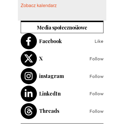
Zobacz kalendarz
Media społecznośiowe
Facebook
Like
X
Follow
instagram
Follow
LinkedIn
Follow
Threads
Follow