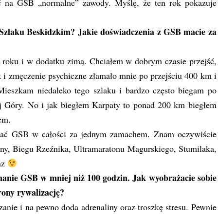
ić na GSB „normalne” zawody. Myślę, że ten rok pokazuje
Szlaku Beskidzkim? Jakie doświadczenia z GSB macie za
roku i w dodatku zimą. Chciałem w dobrym czasie przejść,
ak i zmęczenie psychiczne złamało mnie po przejściu 400 km i
Mieszkam niedaleko tego szlaku i bardzo często biegam po
j Góry. No i jak biegłem Karpaty to ponad 200 km biegłem
em.
onać GSB w całości za jednym zamachem. Znam oczywiście
ny, Biegu Rzeźnika, Ultramaratonu Magurskiego, Stumilaka,
az
nanie GSB w mniej niż 100 godzin. Jak wyobrażacie sobie
rony rywalizację?
nie i na pewno doda adrenaliny oraz troszkę stresu. Pewnie