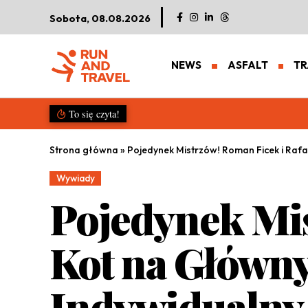
Sobota, 08.08.2026
NEWS
ASFALT
TR
Salomon S/LAB Genesis 2. Nowa g
To się czyta!
Strona główna
»
Pojedynek Mistrzów! Roman Ficek i Rafa
Wywiady
Pojedynek Mis
Kot na Główny
Indywidualny