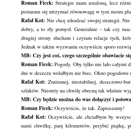
Roman Ficek:
Strategie mam ustaloną, lecz różni
postaram się utrzymać równowagę w tym moim pla
Rafał Kot:
Nie chcę zdradzać swojej strategii. Nie
dobry, a to zły pomysł. Generalnie – tak czy ina
drugiej strony słucham i czytam relacje tych, kt
Jednak w takim wyzwaniu oczywiście sporo rozwią
MB: Czy jest coś, czego szczególnie obawiacie si
Roman Ficek:
Pogody. Oby tylko nie lało całymi dn
dni w deszczu wolałbym nie biec. Okno pogodowe m
Rafał Kot:
Zmiennej, niestabilnej, deszczowo-bur
szlaków. Niestety na chwilę obecną tak właśnie wy
MB: Czy będzie można do was dołączyć i potowa
Roman Ficek:
Oczywiście, że tak. Zapraszamy!
Rafał Kot:
Oczywiście, ale chciałbym by wszyscy
nami chwilkę, parę kilometrów, przybić piątkę, p