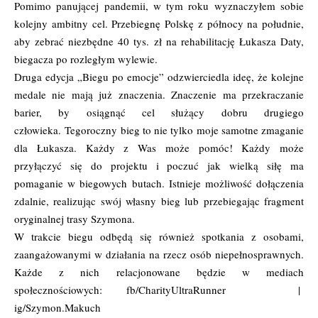
Pomimo panującej pandemii, w tym roku wyznaczyłem sobie
kolejny ambitny cel. Przebiegnę Polskę z północy na południe,
aby zebrać niezbędne 40 tys. zł na rehabilitację Łukasza Daty,
biegacza po rozległym wylewie.
Druga edycja „Biegu po emocje” odzwierciedla ideę, że kolejne
medale nie mają już znaczenia. Znaczenie ma przekraczanie
barier, by osiągnąć cel służący dobru drugiego
człowieka. Tegoroczny bieg to nie tylko moje samotne zmaganie
dla Łukasza. Każdy z Was może pomóc! Każdy może
przyłączyć się do projektu i poczuć jak wielką siłę ma
pomaganie w biegowych butach. Istnieje możliwość dołączenia
zdalnie, realizując swój własny bieg lub przebiegając fragment
oryginalnej trasy Szymona.
W trakcie biegu odbędą się również spotkania z osobami,
zaangażowanymi w działania na rzecz osób niepełnosprawnych.
Każde z nich relacjonowane będzie w mediach
społecznościowych: fb/
CharityUltraRunner
|
ig/Szymon.Makuch