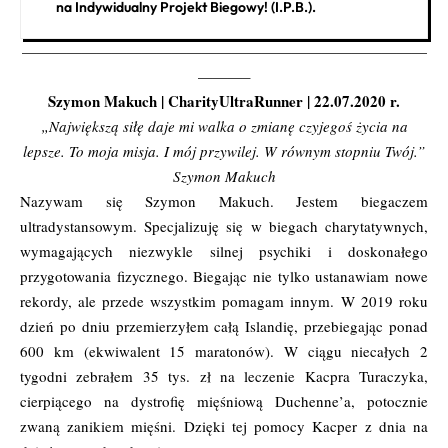
na Indywidualny Projekt Biegowy! (I.P.B.).
———————————————————————————
———–
Szymon Makuch |
CharityUltraRunner
| 22.07.2020 r.
„Największą siłę daje mi walka o zmianę czyjegoś życia na
lepsze. To moja misja. I mój przywilej. W równym stopniu Twój.”
Szymon Makuch
Nazywam się Szymon Makuch. Jestem biegaczem
ultradystansowym. Specjalizuję się w biegach charytatywnych,
wymagających niezwykle silnej psychiki i doskonałego
przygotowania fizycznego. Biegając nie tylko ustanawiam nowe
rekordy, ale przede wszystkim pomagam innym. W 2019 roku
dzień po dniu przemierzyłem całą Islandię, przebiegając ponad
600 km (ekwiwalent 15 maratonów). W ciągu niecałych 2
tygodni zebrałem 35 tys. zł na leczenie Kacpra Turaczyka,
cierpiącego na dystrofię mięśniową Duchenne’a, potocznie
zwaną zanikiem mięśni. Dzięki tej pomocy Kacper z dnia na