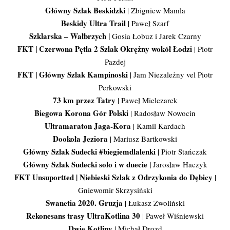
Główny Szlak Beskidzki
| Zbigniew Mamla
Beskidy Ultra Trail
| Paweł Szarf
Szklarska – Wałbrzych
|
Gosia Łobuz i Jarek Czarny
FKT | Czerwona Pętla 2 Szlak Okrężny wokół Łodzi
| Piotr
Pazdej
FKT | Główny Szlak Kampinoski
| Jam Niezależny vel Piotr
Perkowski
73 km przez Tatry
| Paweł Mielczarek
Biegowa Korona Gór Polski
| Radosław Nowocin
Ultramaraton Jaga-Kora
| Kamil Kardach
Dookoła Jeziora
| Mariusz Bartkowski
Główny Szlak Sudecki #biegiemdlalenki
| Piotr Stańczak
Główny Szlak Sudecki solo i w duecie |
Jarosław Haczyk
FKT Unsuportted | Niebieski Szlak z Odrzykonia do Dębicy
|
Gniewomir Skrzysiński
Swanetia 2020. Gruzja
| Łukasz Zwoliński
Rekonesans trasy UltraKotlina 30
| Paweł Wiśniewski
Dwie Kotliny
| Michał Drozd