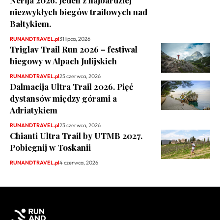
Nerija 2026. Jeden z najbardziej
niezwykłych biegów trailowych nad
Bałtykiem.
RUNANDTRAVEL.pl
31 lipca, 2026
Triglav Trail Run 2026 – festiwal
biegowy w Alpach Julijskich
RUNANDTRAVEL.pl
25 czerwca, 2026
Dalmacija Ultra Trail 2026. Pięć
dystansów między górami a
Adriatykiem
RUNANDTRAVEL.pl
23 czerwca, 2026
Chianti Ultra Trail by UTMB 2027.
Pobiegnij w Toskanii
RUNANDTRAVEL.pl
4 czerwca, 2026