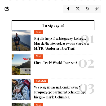
To się czyta!
Trail
Raj dla turystów, biegaczy, kolarzy.
Marek Niedźwiecki o swoim starcie w
MÍTIC / Andorra Ultra Trail
Trail
Ultra-Trail® World Tour 2018
RunStyle
W co się ubrać na Łemkowynę?
Propozycje partnera technicznego
biegu – marki Columbia.
Trail