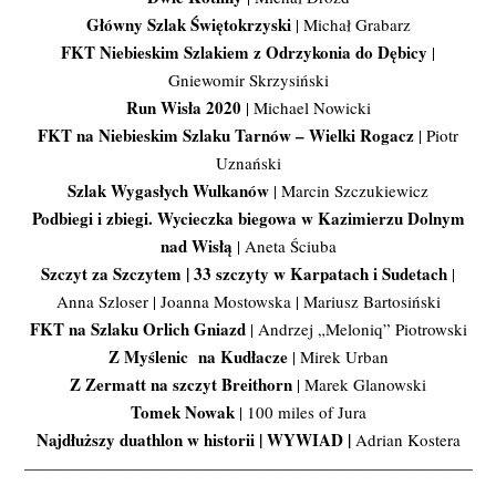
Główny Szlak Świętokrzyski
| Michał Grabarz
FKT Niebieskim Szlakiem z Odrzykonia do Dębicy
|
Gniewomir Skrzysiński
Run Wisła 2020
| Michael Nowicki
FKT na Niebieskim Szlaku Tarnów – Wielki Rogacz
| Piotr
Uznański
Szlak Wygasłych Wulkanów
| Marcin Szczukiewicz
Podbiegi i zbiegi. Wycieczka biegowa w Kazimierzu Dolnym
nad Wisłą
| Aneta Ściuba
Szczyt za Szczytem | 33 szczyty w Karpatach i Sudetach
|
Anna Szloser | Joanna Mostowska | Mariusz Bartosiński
FKT na Szlaku Orlich Gniazd
| Andrzej „Meloniq” Piotrowski
Z Myślenic na Kudłacze
| Mirek Urban
Z Zermatt na szczyt Breithorn
| Marek Glanowski
Tomek Nowak
| 100 miles of Jura
Najdłuższy duathlon w historii | WYWIAD |
Adrian Kostera
———————————————————————————
————-