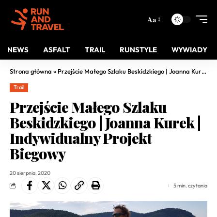
Aa
NEWS
ASFALT
TRAIL
RUNSTYLE
WYWIADY
Strona główna
»
Przejście Małego Szlaku Beskidzkiego | Joanna Kurek | Indywidualny Projekt Biegowy
Trail
Przejście Małego Szlaku
Beskidzkiego | Joanna Kurek |
Indywidualny Projekt
Biegowy
20 sierpnia, 2020
5 min. czytania