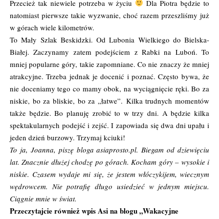
Przecież tak niewiele potrzeba w życiu
Dla Piotra będzie to
natomiast pierwsze takie wyzwanie, choć razem przeszliśmy już
w górach wiele kilometrów.
To Mały Szlak Beskidzki. Od Lubonia Wielkiego do Bielska-
Białej. Zaczynamy zatem podejściem z Rabki na Luboń. To
mniej popularne góry, takie zapomniane. Co nie znaczy że mniej
atrakcyjne. Trzeba jednak je docenić i poznać. Często bywa, że
nie doceniamy tego co mamy obok, na wyciągnięcie ręki. Bo za
niskie, bo za bliskie, bo za „łatwe”. Kilka trudnych momentów
także będzie. Bo planuję zrobić to w trzy dni. A będzie kilka
spektakularnych podejść i zejść. I zapowiada się dwa dni upału i
jeden dzień burzowy. Trzymaj kciuki!
To ja, Joanna, piszę bloga asiaprosto.pl. Biegam od dziewięciu
lat. Znacznie dłużej chodzę po górach. Kocham góry – wysokie i
niskie. Czasem wydaje mi się, że jestem włóczykijem, wiecznym
wędrowcem. Nie potrafię długo usiedzieć w jednym miejscu.
Ciągnie mnie w świat.
Przeczytajcie również wpis Asi na blogu
„Wakacyjne