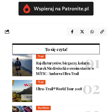
To się czyta!
Trail
Raj dla turystów, biegaczy, kolarzy.
Marek Niedźwiecki o swoim starcie w
MÍTIC / Andorra Ultra Trail
Trail
Ultra-Trail® World Tour 2018
RunStyle