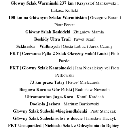
Główny Szlak Warmiński 237 km
| Krzysztof Mańkowski i
Łukasz Kulicki
100 km na Głównym Szlaku Warmińskim
| Grzegorz Baran i
Piotr Ferszt
Główny Szlak Beskidzki
| Zbigniew Mamla
Beskidy Ultra Trail
| Paweł Szarf
Szklarska – Wałbrzych
|
Gosia Łobuz i Jarek Czarny
FKT | Czerwona Pętla 2 Szlak Okrężny wokół Łodzi
| Piotr
Pazdej
FKT | Główny Szlak Kampinoski
| Jam Niezależny vel Piotr
Perkowski
73 km przez Tatry
| Paweł Mielczarek
Biegowa Korona Gór Polski
| Radosław Nowocin
Ultramaraton Jaga-Kora
| Kamil Kardach
Dookoła Jeziora
| Mariusz Bartkowski
Główny Szlak Sudecki #biegiemdlalenki
| Piotr Stańczak
Główny Szlak Sudecki solo i w duecie |
Jarosław Haczyk
FKT Unsuportted | Niebieski Szlak z Odrzykonia do Dębicy
|