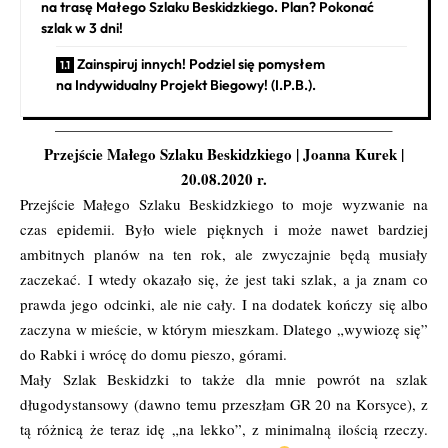
na trasę Małego Szlaku Beskidzkiego. Plan? Pokonać
szlak w 3 dni!
Zainspiruj innych! Podziel się pomysłem
na Indywidualny Projekt Biegowy! (I.P.B.).
——————————————————————–
Przejście Małego Szlaku Beskidzkiego | Joanna Kurek |
20.08.2020 r.
Przejście Małego Szlaku Beskidzkiego to moje wyzwanie na
czas epidemii. Było wiele pięknych i może nawet bardziej
ambitnych planów na ten rok, ale zwyczajnie będą musiały
zaczekać. I wtedy okazało się, że jest taki szlak, a ja znam co
prawda jego odcinki, ale nie cały. I na dodatek kończy się albo
zaczyna w mieście, w którym mieszkam. Dlatego „wywiozę się”
do Rabki i wrócę do domu pieszo, górami.
Mały Szlak Beskidzki to także dla mnie powrót na szlak
długodystansowy (dawno temu przeszłam GR 20 na Korsyce), z
tą różnicą że teraz idę „na lekko”, z minimalną ilością rzeczy.