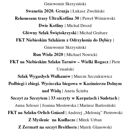
Gniewomir Skrzysiński
Swanetia 2020. Gruzja
| Łukasz Zwoliński
Rekonesans trasy UltraKotlina 30
| Paweł Wiśniewski
Dwie Kotliny
| Michał Drozd
Główny Szlak Świętokrzyski
| Michał Grabarz
FKT Niebieskim Szlakiem z Odrzykonia do Dębicy
|
Gniewomir Skrzysiński
Run Wisła 2020
| Michael Nowicki
FKT na Niebieskim Szlaku Tarnów – Wielki Rogacz
| Piotr
Uznański
Szlak Wygasłych Wulkanów
| Marcin Szczukiewicz
Podbiegi i zbiegi. Wycieczka biegowa w Kazimierzu Dolnym
nad Wisłą
| Aneta Ściuba
Szczyt za Szczytem | 33 szczyty w Karpatach i Sudetach
|
Anna Szloser | Joanna Mostowska | Mariusz Bartosiński
FKT na Szlaku Orlich Gniazd
| Andrzej „Meloniq” Piotrowski
Z Myślenic na Kudłacze
| Mirek Urban
Z Zermatt na szczyt Breithorn
| Marek Glanowski